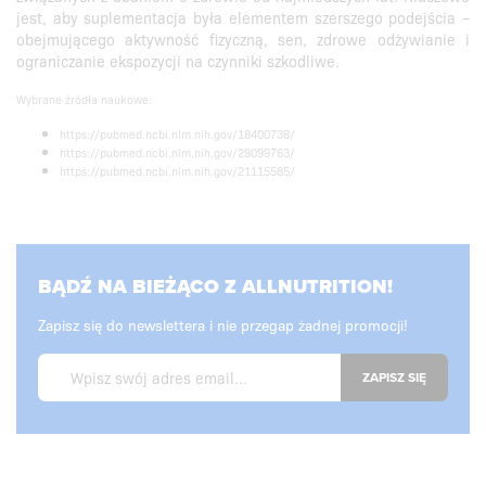
jest, aby suplementacja była elementem szerszego podejścia –
obejmującego aktywność fizyczną, sen, zdrowe odżywianie i
ograniczanie ekspozycji na czynniki szkodliwe.
Wybrane źródła naukowe:
https://pubmed.ncbi.nlm.nih.gov/18400738/
https://pubmed.ncbi.nlm.nih.gov/29099763/
https://pubmed.ncbi.nlm.nih.gov/21115585/
BĄDŹ NA BIEŻĄCO Z ALLNUTRITION!
Zapisz się do newslettera i nie przegap żadnej promocji!
ZAPISZ SIĘ