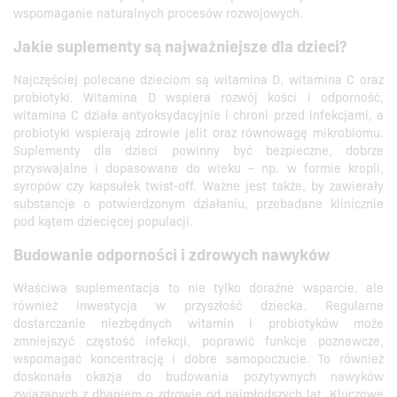
wspomaganie naturalnych procesów rozwojowych.
Jakie suplementy są najważniejsze dla dzieci?
Najczęściej polecane dzieciom są witamina D, witamina C oraz
probiotyki. Witamina D wspiera rozwój kości i odporność,
witamina C działa antyoksydacyjnie i chroni przed infekcjami, a
probiotyki wspierają zdrowie jelit oraz równowagę mikrobiomu.
Suplementy dla dzieci powinny być bezpieczne, dobrze
przyswajalne i dopasowane do wieku – np. w formie kropli,
syropów czy kapsułek twist-off. Ważne jest także, by zawierały
substancje o potwierdzonym działaniu, przebadane klinicznie
pod kątem dziecięcej populacji.
Budowanie odporności i zdrowych nawyków
Właściwa suplementacja to nie tylko doraźne wsparcie, ale
również inwestycja w przyszłość dziecka. Regularne
dostarczanie niezbędnych witamin i probiotyków może
zmniejszyć częstość infekcji, poprawić funkcje poznawcze,
wspomagać koncentrację i dobre samopoczucie. To również
doskonała okazja do budowania pozytywnych nawyków
związanych z dbaniem o zdrowie od najmłodszych lat. Kluczowe