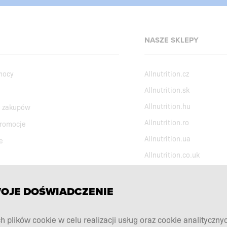
NASZE SKLEPY
mocy
Allnutrition.cz
Allnutrition.sk
Allnutrition.hu
 zakupów
Allnutrition.ro
promocje
Allnutrition.ua
e
Allnutrition.co.uk
WOJE DOŚWIADCZENIE
h plików cookie w celu realizacji usług oraz cookie analityczny