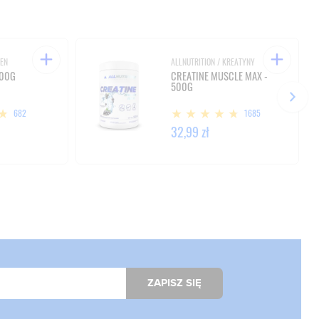
GEN
ALLNUTRITION / KREATYNY
300G
CREATINE MUSCLE MAX -
500G
682
1685
32,99 zł
ZAPISZ SIĘ