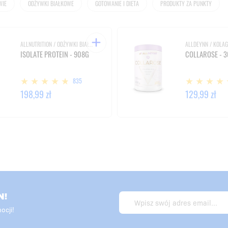
WIE
ODŻYWKI BIAŁKOWE
GOTOWANIE I DIETA
PRODUKTY ZA PUNKTY
ALLNUTRITION / ODŻYWKI BIAŁKOWE
ALLDEYNN / KOLA
ISOLATE PROTEIN - 908G
COLLAROSE - 
835
198,99 zł
129,99 zł
N!
ocji!