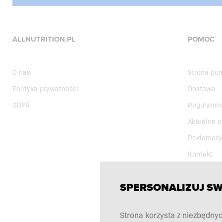
ALLNUTRITION.PL
POMOC
O nas
Strona po
Polityka prywatności
Dostawa
GDPR
Regulamin
Aktualne 
Reklamacj
Kontakt
SPERSONALIZUJ S
Strona korzysta z niezbędnyc