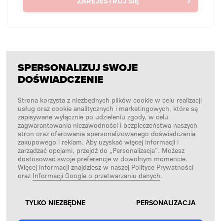
ZAREJESTRUJ SIĘ
SPERSONALIZUJ SWOJE
BEZ LOGOWANIA
DOŚWIADCZENIE
Chcę złożyć zamówienie jednorazowo bez
logowania.
Strona korzysta z niezbędnych plików cookie w celu realizacji
usług oraz cookie analitycznych i marketingowych, które są
zapisywane wyłącznie po udzieleniu zgody, w celu
zagwarantowania niezawodności i bezpieczeństwa naszych
stron oraz oferowania spersonalizowanego doświadczenia
ZAKUPY BEZ LOGOWANIA
zakupowego i reklam. Aby uzyskać więcej informacji i
zarządzać opcjami, przejdź do „Personalizacja”. Możesz
dostosować swoje preferencje w dowolnym momencie.
Więcej informacji znajdziesz w naszej Polityce Prywatności
oraz
Informacji Google o przetwarzaniu danych
.
TYLKO NIEZBĘDNE
PERSONALIZACJA