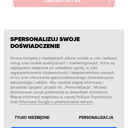
ZAREJESTRUJ SIĘ
SPERSONALIZUJ SWOJE
BEZ LOGOWANIA
DOŚWIADCZENIE
Chcę złożyć zamówienie jednorazowo bez
logowania.
Strona korzysta z niezbędnych plików cookie w celu realizacji
usług oraz cookie analitycznych i marketingowych, które są
zapisywane wyłącznie po udzieleniu zgody, w celu
zagwarantowania niezawodności i bezpieczeństwa naszych
stron oraz oferowania spersonalizowanego doświadczenia
ZAKUPY BEZ LOGOWANIA
zakupowego i reklam. Aby uzyskać więcej informacji i
zarządzać opcjami, przejdź do „Personalizacja”. Możesz
dostosować swoje preferencje w dowolnym momencie.
Więcej informacji znajdziesz w naszej Polityce Prywatności
oraz
Informacji Google o przetwarzaniu danych
.
TYLKO NIEZBĘDNE
PERSONALIZACJA