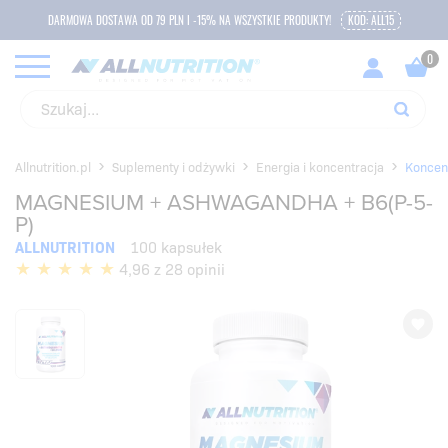
DARMOWA DOSTAWA OD 79 PLN I -15% NA WSZYSTKIE PRODUKTY!
KOD: ALL15
Allnutrition.pl
Suplementy i odżywki
Energia i koncentracja
Koncen
MAGNESIUM + ASHWAGANDHA + B6(P-5-
P)
ALLNUTRITION
100 kapsułek
4,96 z 28 opinii