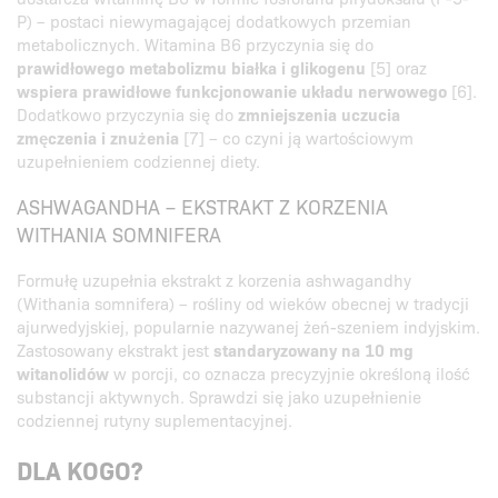
P) – postaci niewymagającej dodatkowych przemian
metabolicznych. Witamina B6 przyczynia się do
prawidłowego metabolizmu białka i glikogenu
[5] oraz
wspiera prawidłowe funkcjonowanie układu nerwowego
[6].
Dodatkowo przyczynia się do
zmniejszenia uczucia
zmęczenia i znużenia
[7] – co czyni ją wartościowym
uzupełnieniem codziennej diety.
ASHWAGANDHA – EKSTRAKT Z KORZENIA
WITHANIA SOMNIFERA
Formułę uzupełnia ekstrakt z korzenia ashwagandhy
(Withania somnifera) – rośliny od wieków obecnej w tradycji
ajurwedyjskiej, popularnie nazywanej żeń-szeniem indyjskim.
Zastosowany ekstrakt jest
standaryzowany na 10 mg
witanolidów
w porcji, co oznacza precyzyjnie określoną ilość
substancji aktywnych. Sprawdzi się jako uzupełnienie
codziennej rutyny suplementacyjnej.
DLA KOGO?