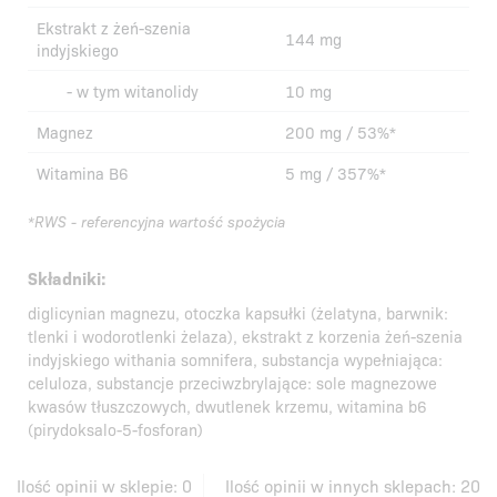
11.04.2024
Pobierz PDF
Ekstrakt z żeń-szenia
144 mg
indyjskiego
11.03.2024
Pobierz PDF
- w tym witanolidy
10 mg
Magnez
200 mg / 53%*
Witamina B6
5 mg / 357%*
*RWS - referencyjna wartość spożycia
Składniki:
diglicynian magnezu, otoczka kapsułki (żelatyna, barwnik:
tlenki i wodorotlenki żelaza), ekstrakt z korzenia żeń-szenia
indyjskiego withania somnifera, substancja wypełniająca:
celuloza, substancje przeciwzbrylające: sole magnezowe
kwasów tłuszczowych, dwutlenek krzemu, witamina b6
(pirydoksalo-5-fosforan)
Ilość opinii w sklepie:
0
Ilość opinii w innych sklepach:
20