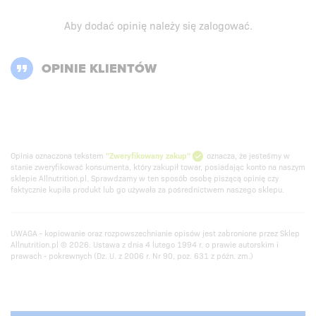
Aby dodać opinię należy się
zalogować
.
OPINIE KLIENTÓW
Opinia oznaczona tekstem
"Zweryfikowany zakup"
oznacza, że jesteśmy w
stanie zweryfikować konsumenta, który zakupił towar, posiadając konto na naszym
sklepie Allnutrition.pl. Sprawdzamy w ten sposób osobę piszącą opinię czy
faktycznie kupiła produkt lub go używała za pośrednictwem naszego sklepu.
UWAGA - kopiowanie oraz rozpowszechnianie opisów jest zabronione przez Sklep
Allnutrition.pl © 2026. Ustawa z dnia 4 lutego 1994 r. o prawie autorskim i
prawach - pokrewnych (Dz. U. z 2006 r. Nr 90, poz. 631 z późn. zm.)