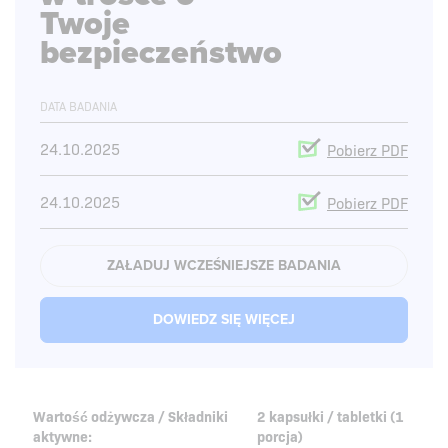
Twoje
bezpieczeństwo
DATA BADANIA
24.10.2025
Pobierz PDF
24.10.2025
Pobierz PDF
17.10.2025
Pobierz PDF
ZAŁADUJ WCZEŚNIEJSZE BADANIA
15.10.2025
Pobierz PDF
DOWIEDZ SIĘ WIĘCEJ
12.04.2024
Pobierz PDF
12.04.2024
Pobierz PDF
Wartość odżywcza / Składniki
2 kapsułki / tabletki (1
aktywne:
porcja)