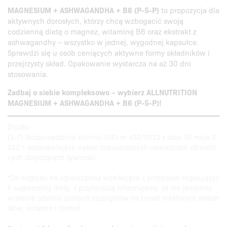
MAGNESIUM + ASHWAGANDHA + B6 (P-5-P)
to propozycja dla
aktywnych dorosłych, którzy chcą wzbogacić swoją
codzienną dietę o magnez, witaminę B6 oraz ekstrakt z
ashwagandhy – wszystko w jednej, wygodnej kapsułce.
Sprawdzi się u osób ceniących aktywne formy składników i
przejrzysty skład. Opakowanie wystarcza na aż 30 dni
stosowania.
Zadbaj o siebie kompleksowo – wybierz ALLNUTRITION
MAGNESIUM + ASHWAGANDHA + B6 (P-5-P)!
Źródło:
[1-7] Rozporządzenie Komisji (UE) nr 432/2012 z dnia 16 maja 2
012 r. ustanawiające wykaz dopuszczonych oświadczeń zdrowot
nych dotyczących żywności.
*Ze względu na ograniczenia wynikające z przepisów regulującyc
h suplementy diety, z przykrością informujemy, że nie jesteśmy
w stanie udzielić pełnych szczegółów na temat niektórych składn
ików, witamin i formuł.