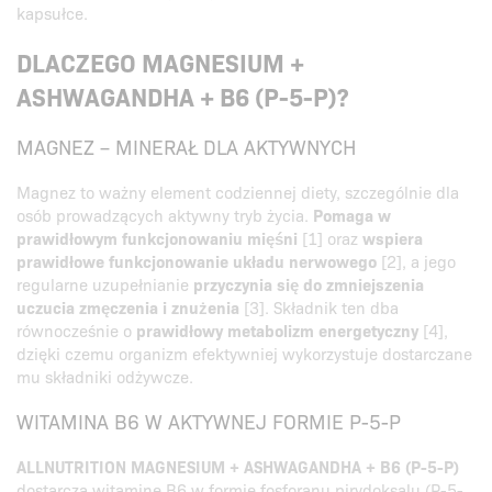
kapsułce.
DLACZEGO MAGNESIUM +
ASHWAGANDHA + B6 (P-5-P)?
MAGNEZ – MINERAŁ DLA AKTYWNYCH
Magnez to ważny element codziennej diety, szczególnie dla
osób prowadzących aktywny tryb życia.
Pomaga w
prawidłowym funkcjonowaniu mięśni
[1] oraz
wspiera
prawidłowe funkcjonowanie układu nerwowego
[2], a jego
regularne uzupełnianie
przyczynia się do zmniejszenia
uczucia zmęczenia i znużenia
[3]. Składnik ten dba
równocześnie o
prawidłowy metabolizm energetyczny
[4],
dzięki czemu organizm efektywniej wykorzystuje dostarczane
mu składniki odżywcze.
WITAMINA B6 W AKTYWNEJ FORMIE P-5-P
ALLNUTRITION MAGNESIUM + ASHWAGANDHA + B6 (P-5-P)
dostarcza witaminę B6 w formie fosforanu pirydoksalu (P-5-