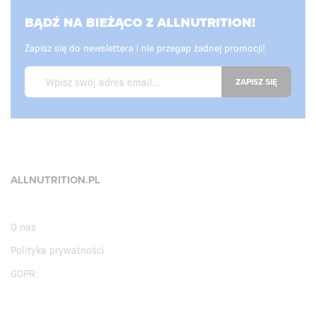
BĄDŹ NA BIEŻĄCO Z ALLNUTRITION!
Zapisz się do newslettera i nie przegap żadnej promocji!
ZAPISZ SIĘ
ALLNUTRITION.PL
O nas
Polityka prywatności
GDPR