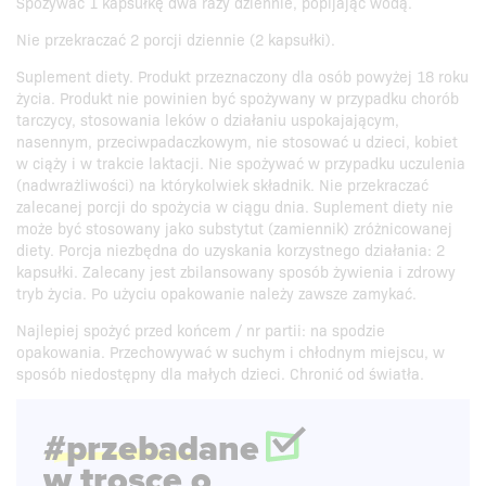
Spożywać 1 kapsułkę dwa razy dziennie, popijając wodą.
Nie przekraczać 2 porcji dziennie (2 kapsułki).
Suplement diety. Produkt przeznaczony dla osób powyżej 18 roku
życia. Produkt nie powinien być spożywany w przypadku chorób
tarczycy, stosowania leków o działaniu uspokajającym,
nasennym, przeciwpadaczkowym, nie stosować u dzieci, kobiet
w ciąży i w trakcie laktacji. Nie spożywać w przypadku uczulenia
(nadwrażliwości) na którykolwiek składnik. Nie przekraczać
zalecanej porcji do spożycia w ciągu dnia. Suplement diety nie
może być stosowany jako substytut (zamiennik) zróżnicowanej
diety. Porcja niezbędna do uzyskania korzystnego działania: 2
kapsułki. Zalecany jest zbilansowany sposób żywienia i zdrowy
tryb życia. Po użyciu opakowanie należy zawsze zamykać.
Najlepiej spożyć przed końcem / nr partii: na spodzie
opakowania. Przechowywać w suchym i chłodnym miejscu, w
sposób niedostępny dla małych dzieci. Chronić od światła.
#przebadane
w trosce o