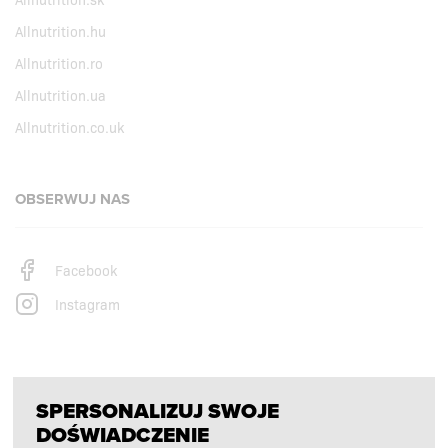
Allnutrition.hu
Allnutrition.ro
Allnutrition.ua
Allnutrition.co.uk
OBSERWUJ NAS
Facebook
Instagram
PŁATNOŚCI OBSŁUGUJĄ
SPERSONALIZUJ SWOJE
DOŚWIADCZENIE