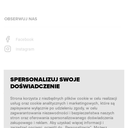
OBSERWUJ NAS
Facebook
Instagram
PŁATNOŚCI OBSŁUGUJĄ
SPERSONALIZUJ SWOJE
DOŚWIADCZENIE
Strona korzysta z niezbędnych plików cookie w celu realizacji
usług oraz cookie analitycznych i marketingowych, które są
zapisywane wyłącznie po udzieleniu zgody, w celu
zagwarantowania niezawodności i bezpieczeństwa naszych
stron oraz oferowania spersonalizowanego doświadczenia
zakupowego i reklam. Aby uzyskać więcej informacji i
zarządzać opcjami, przejdź do „Personalizacja”. Możesz