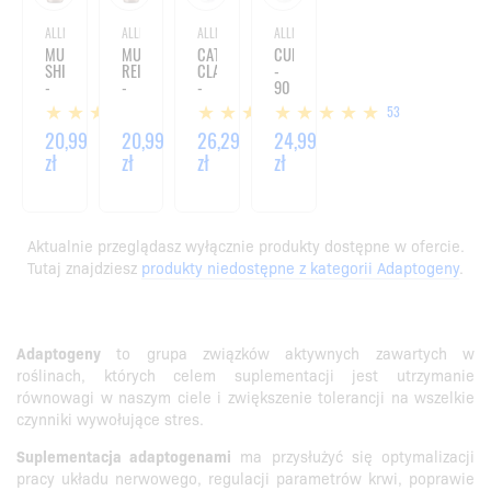
ALLNUTRITION
ALLNUTRITION
ALLNUTRITION
ALLNUTRITION
MUSHROOMS
MUSHROOMS
CAT’S
CURCUMA
SHIITAKE
REISHI
CLAW
-
-
-
-
90
60
60
100
KAPSUŁEK
1
1
53
KAPSUŁEK
KAPSUŁEK
KAPSUŁEK
20,99
20,99
26,29
24,99
zł
zł
zł
zł
Aktualnie przeglądasz wyłącznie produkty dostępne w ofercie.
Tutaj znajdziesz
produkty niedostępne z kategorii Adaptogeny
.
Adaptogeny
to grupa związków aktywnych zawartych w
roślinach, których celem suplementacji jest utrzymanie
równowagi w naszym ciele i zwiększenie tolerancji na wszelkie
czynniki wywołujące stres.
Suplementacja adaptogenami
ma przysłużyć się optymalizacji
pracy układu nerwowego, regulacji parametrów krwi, poprawie