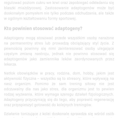
regulować poziom cukru we krwi oraz zapobiegać odkładaniu się
blaszki miażdżycowej. Zastosowanie adaptogenów może być
doskonałym pomysłem nie tylko podczas odchudzania, ale także
w ogólnym kształtowaniu formy sportowej.
Kto powinien stosować adaptogeny?
Adaptogeny mogą stosować przede wszystkim osoby narażone
na permanentny stres lub prowadzą obciążający styl życia. Z
pewnością powinny się nimi zainteresować osoby ulegające
częstym zmianą nastroju, jednak nie powinno stosować się
adaptogenów jako zamiennika leków zaordynowanych przez
lekarza.
Natłok obowiązków w pracy, rodzina, dom, hobby, jakim jest
aktywność fizyczna – wszystko są to stresory, które wpływają na
nasz organizm. Pomimo że sam trening siłowy nie jest
odczuwalny dla nas jako stres, dla organizmu jest to pewien
rodzaj wyzwania, które wymaga szeregu działań fizjologicznych.
Adaptogeny przyczyniają się do tego, aby poprawić regenerację
oraz przyspieszyć gotowość do kolejnych treningów.
Działanie tonizujące z kolei doskonale sprawdza się wśród osób