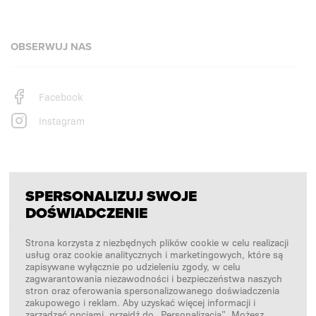
OBSERWUJ NAS
Facebook
Instagram
PŁATNOŚCI OBSŁUGUJĄ
SPERSONALIZUJ SWOJE
DOŚWIADCZENIE
Strona korzysta z niezbędnych plików cookie w celu realizacji
usług oraz cookie analitycznych i marketingowych, które są
zapisywane wyłącznie po udzieleniu zgody, w celu
zagwarantowania niezawodności i bezpieczeństwa naszych
stron oraz oferowania spersonalizowanego doświadczenia
zakupowego i reklam. Aby uzyskać więcej informacji i
zarządzać opcjami, przejdź do „Personalizacja”. Możesz