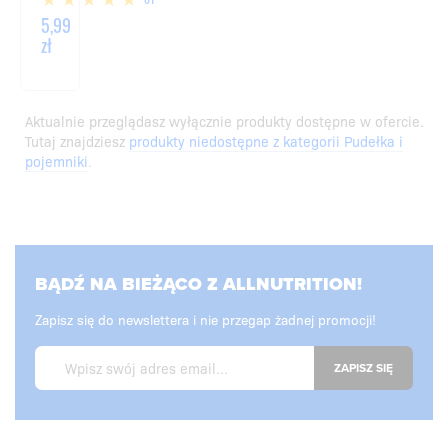
5,99
zł
Aktualnie przeglądasz wyłącznie produkty dostępne w ofercie.
Tutaj znajdziesz
produkty niedostępne z kategorii Pudełka i
pojemniki
.
BĄDŹ NA BIEŻĄCO Z ALLNUTRITION!
Zapisz się do newslettera i nie przegap żadnej promocji!
ZAPISZ SIĘ