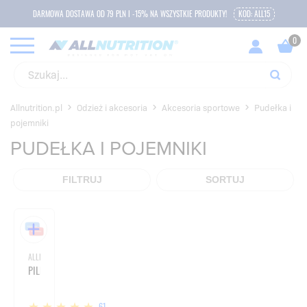
DARMOWA DOSTAWA OD 79 PLN I -15% NA WSZYSTKIE PRODUKTY!
KOD: ALL15
Allnutrition.pl
Odzież i akcesoria
Akcesoria sportowe
Pudełka i
pojemniki
PUDEŁKA I POJEMNIKI
FILTRUJ
SORTUJ
ALLNUTRITION
PILLBOX
61