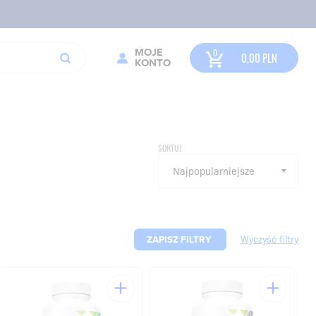
MOJE
0,00
PLN
KONTO
SORTUJ
ZAPISZ FILTRY