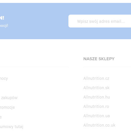
N!
ocji!
NASZE SKLEPY
mocy
Allnutrition.cz
Allnutrition.sk
Allnutrition.hu
 zakupów
Allnutrition.ro
promocje
Allnutrition.ua
e
Allnutrition.co.uk
 umowy tutaj