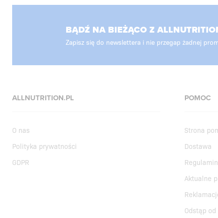
BĄDŹ NA BIEŻĄCO Z ALLNUTRITIO
Zapisz się do newslettera i nie przegap żadnej prom
ALLNUTRITION.PL
POMOC
O nas
Strona po
Polityka prywatności
Dostawa
GDPR
Regulamin
Aktualne 
Reklamacj
Odstąp od