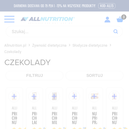
DARMOWA DOSTAWA OD 79 PLN I -15% NA WSZYSTKIE PRODUKTY!
KOD: ALL15
Allnutrition.pl
Żywność dietetyczna
Słodycze dietetyczne
Czekolady
CZEKOLADY
FILTRUJ
SORTUJ
ALLNUTRITION
ALLNUTRITION
ALLNUTRITION
ALLNUTRITION
ALLNUTRITION
ALLNUTRITIO
PROTEIN
PROTEIN
PROTEIN
PROTEIN
NUTLOVE
PROTEIN
CHOCOLATE
CHOCOLATE
CHOCOLATE
CHOCOLATE
PROTEIN
CHOCOLAT
NUTLOVE
LACTOSE
MILK
NUTLOVE
PRALINES
NUTLOVE
CRISPY
FREE
-
COCO
-
CRISPY
24
25
105
39
127