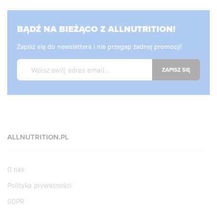
BĄDŹ NA BIEŻĄCO Z ALLNUTRITION!
Zapisz się do newslettera i nie przegap żadnej promocji!
ZAPISZ SIĘ
ALLNUTRITION.PL
O nas
Polityka prywatności
GDPR