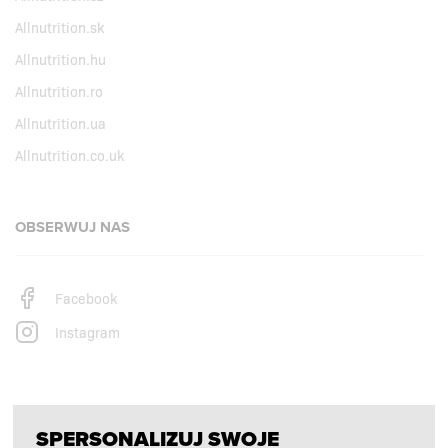
Allnutrition.sk
Allnutrition.hu
Allnutrition.ro
Allnutrition.ua
Allnutrition.co.uk
OBSERWUJ NAS
Facebook
Instagram
PŁATNOŚCI OBSŁUGUJĄ
SPERSONALIZUJ SWOJE