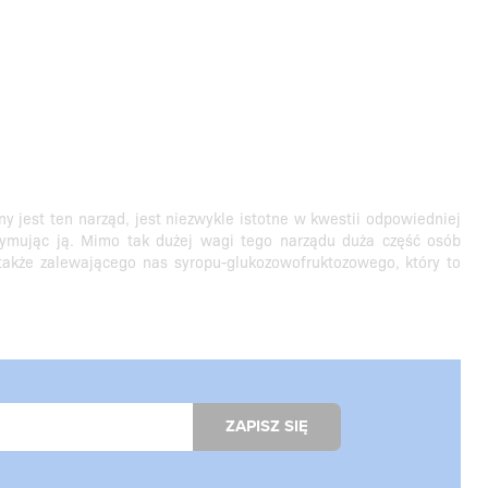
y jest ten narząd, jest niezwykle istotne w kwestii odpowiedniej
rzymując ją. Mimo tak dużej wagi tego narządu duża część osób
 także zalewającego nas syropu-glukozowofruktozowego, który to
ZAPISZ SIĘ