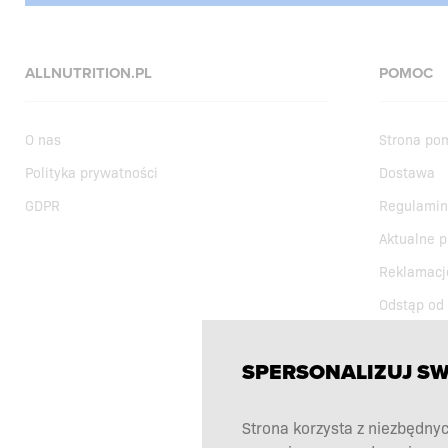
ALLNUTRITION.PL
POMOC
O nas
Strona po
Polityka prywatności
Dostawa
GDPR
Regulamin
Aktualne 
Reklamacj
Odstąp od
Kontakt
SPERSONALIZUJ S
Strona korzysta z niezbędnyc