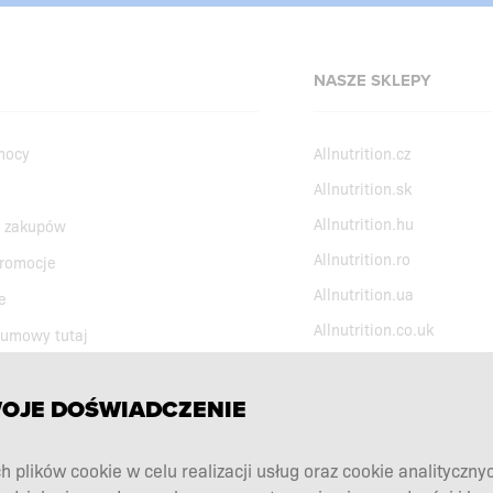
NASZE SKLEPY
mocy
Allnutrition.cz
Allnutrition.sk
Allnutrition.hu
 zakupów
Allnutrition.ro
promocje
Allnutrition.ua
e
Allnutrition.co.uk
 umowy tutaj
WOJE DOŚWIADCZENIE
h plików cookie w celu realizacji usług oraz cookie analityczny