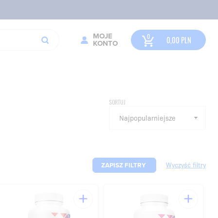
MOJE
0,00
PLN
KONTO
SORTUJ
ZAPISZ FILTRY