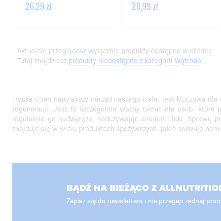
26,29 zł
20,99 zł
Aktualnie przeglądasz wyłącznie produkty dostępne w ofercie.
Tutaj znajdziesz
produkty niedostępne z kategorii Wątroba
.
Troska o ten największy narząd naszego ciała, jest kluczowa dla
regeneracji. Jest to szczególnie ważny temat dla osób, które
regularnie go nadwyręża, nadużywając alkohol i leki. Sprawę p
znajduje się w wielu produktach spożywczych, jakie serwuje nam
BĄDŹ NA BIEŻĄCO Z ALLNUTRITIO
Zapisz się do newslettera i nie przegap żadnej prom