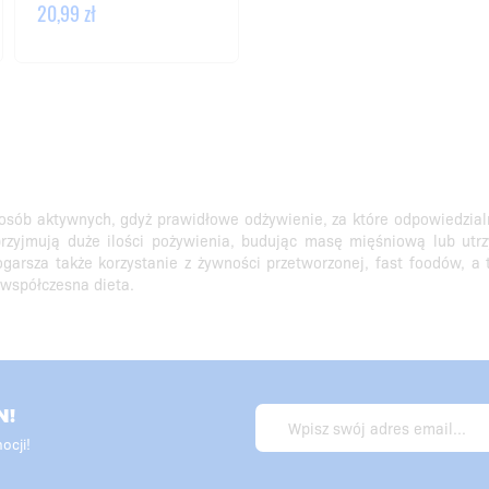
20,99 zł
 osób aktywnych, gdyż prawidłowe odżywienie, za które odpowiedzialn
 przyjmują duże ilości pożywienia, budując masę mięśniową lub ut
ogarsza także korzystanie z żywności przetworzonej, fast foodów, a
 współczesna dieta.
N!
ocji!