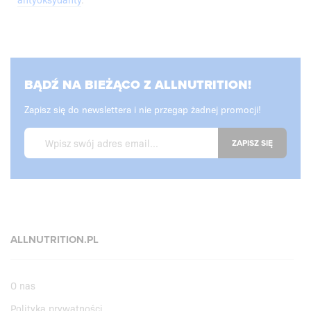
BĄDŹ NA BIEŻĄCO Z ALLNUTRITION!
Zapisz się do newslettera i nie przegap żadnej promocji!
ZAPISZ SIĘ
ALLNUTRITION.PL
O nas
Polityka prywatności