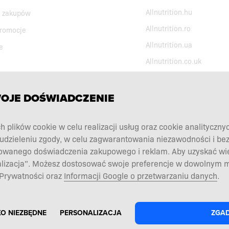
Allnutrition.hu
 zakupów
Allnutrition.ro
promocje
Allnutrition.ua
e
Allnutrition.co.uk
WOJE DOŚWIADCZENIE
h plików cookie w celu realizacji usług oraz cookie analityczny
udzieleniu zgody, w celu zagwarantowania niezawodności i be
owanego doświadczenia zakupowego i reklam. Aby uzyskać więc
alizacja”. Możesz dostosować swoje preferencje w dowolnym m
 Prywatności oraz
Informacji Google o przetwarzaniu danych
.
KO NIEZBĘDNE
PERSONALIZACJA
ZGAD