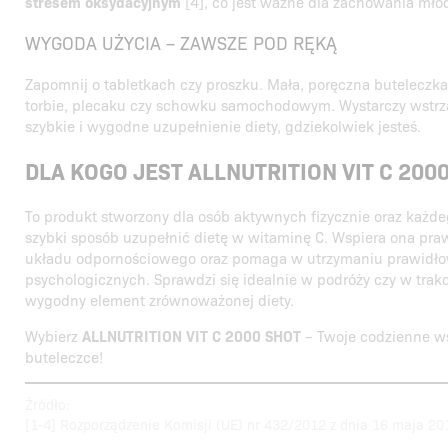
stresem oksydacyjnym
[4], co jest ważne dla zachowania mł
WYGODA UŻYCIA – ZAWSZE POD RĘKĄ
Zapomnij o tabletkach czy proszku. Mała, poręczna buteleczka
torbie, plecaku czy schowku samochodowym. Wystarczy wstrzą
szybkie i wygodne uzupełnienie diety, gdziekolwiek jesteś.
DLA KOGO JEST ALLNUTRITION VIT C 200
To produkt stworzony dla osób aktywnych fizycznie oraz każdeg
szybki sposób uzupełnić dietę w witaminę C. Wspiera ona pr
układu odpornościowego oraz pomaga w utrzymaniu prawidło
psychologicznych. Sprawdzi się idealnie w podróży czy w trak
wygodny element zrównoważonej diety.
Wybierz
ALLNUTRITION VIT C 2000 SHOT
– Twoje codzienne w
buteleczce!
Źródło:
[1-4] Rozporządzenie Komisji (UE) nr 432/2012 z dnia 16 maja 201