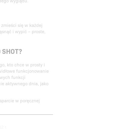
odego wyglądu.
 zmieści się w każdej
snąć i wypić – proste,
0 SHOT?
o, kto chce w prosty i
awidłowe funkcjonowanie
wych funkcji
cie aktywnego dnia, jako
sparcie w poręcznej
2 r.