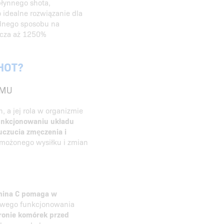
płynnego shota,
 idealne rozwiązanie dla
odnego sposobu na
arcza aż 1250%
HOT?
ZMU
 a jej rola w organizmie
nkcjonowaniu układu
uczucia zmęczenia i
zmożonego wysiłku i zmian
mina C pomaga w
owego funkcjonowania
onie komórek przed