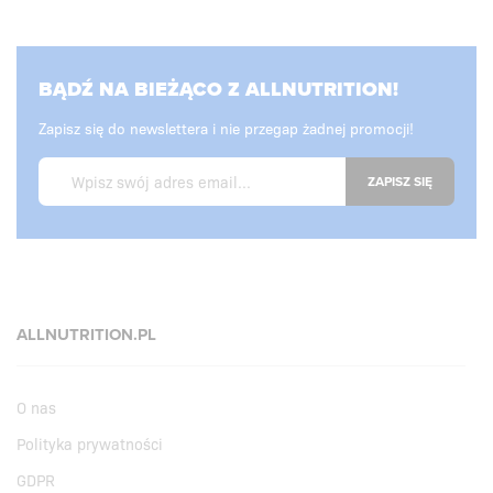
BĄDŹ NA BIEŻĄCO Z ALLNUTRITION!
Zapisz się do newslettera i nie przegap żadnej promocji!
ZAPISZ SIĘ
ALLNUTRITION.PL
O nas
Polityka prywatności
GDPR