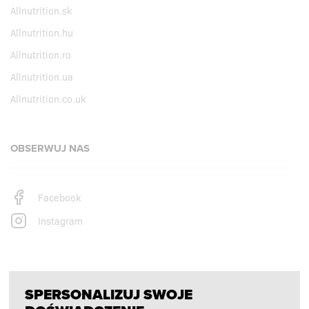
Allnutrition.sk
Allnutrition.hu
Allnutrition.ro
Allnutrition.ua
Allnutrition.co.uk
OBSERWUJ NAS
Facebook
Instagram
PŁATNOŚCI OBSŁUGUJĄ
SPERSONALIZUJ SWOJE