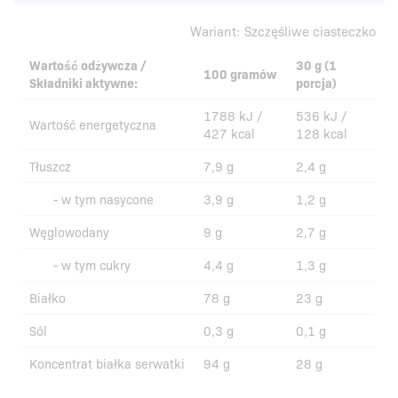
Wariant:
Szczęśliwe ciasteczko
10.10.2024
Pobierz PDF
Wartość odżywcza /
30 g (1
100 gramów
Składniki aktywne:
porcja)
09.10.2024
Pobierz PDF
1788 kJ /
536 kJ /
Wartość energetyczna
427 kcal
128 kcal
09.10.2024
Pobierz PDF
Tłuszcz
7,9 g
2,4 g
09.10.2024
Pobierz PDF
- w tym nasycone
3,9 g
1,2 g
Węglowodany
9 g
2,7 g
- w tym cukry
4,4 g
1,3 g
Białko
78 g
23 g
Sól
0,3 g
0,1 g
Koncentrat białka serwatki
94 g
28 g