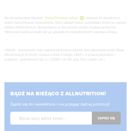
Opinia oznaczona tekstem
"Zweryfikowany zakup"
oznacza, że jesteśmy w
stanie zweryfikować konsumenta, który zakupił towar, posiadając konto na naszym
sklepie Allnutrition.pl. Sprawdzamy w ten sposób osobę piszącą opinię czy
faktycznie kupiła produkt lub go używała za pośrednictwem naszego sklepu.
UWAGA - kopiowanie oraz rozpowszechnianie opisów jest zabronione przez Sklep
Allnutrition.pl © 2026. Ustawa z dnia 4 lutego 1994 r. o prawie autorskim i
prawach - pokrewnych (Dz. U. z 2006 r. Nr 90, poz. 631 z późn. zm.)
BĄDŹ NA BIEŻĄCO Z ALLNUTRITION!
Zapisz się do newslettera i nie przegap żadnej promocji!
ZAPISZ SIĘ