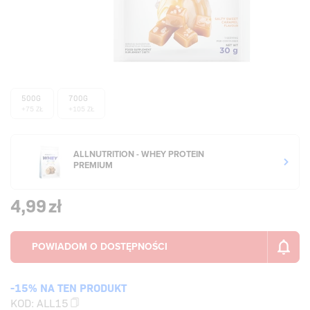
500G
700G
+75 ZŁ
+105 ZŁ
ALLNUTRITION - WHEY PROTEIN
PREMIUM
4,99
zł
-15% NA TEN PRODUKT
KOD:
ALL15