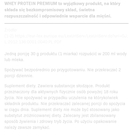
WHEY PROTEIN PREMIUM to wyjątkowy produkt, na który
składa się bezkompromisowy skład, świetna
rozpuszczalność i odpowiednie wsparcie dla mięśni.
Źródło:
[1-2] https://eur-lex.europa.eu/LexUriServ/LexUriServ.do?uri=OJ:
L:2012:136:0001:0040:PL:PDF
Jedną porcję 30 g produktu (1 miarka) rozpuścić w 200 ml wody
lub mleka.
Spożywać bezpośrednio po przygotowaniu. Nie przekraczać 2
porcji dziennie.
Suplement diety. Zawiera substancje słodzące. Produkt
przeznaczony dla aktywnych fizycznie osób powyżej 18 roku
życia. Nie spożywać w przypadku uczulenia na którykolwiek
składnik produktu. Nie przekraczać zalecanej porcji do spożycia
w ciągu dnia. Suplement diety nie może być stosowany jako
substytut zróżnicowanej diety. Zalecany jest zbilansowany
sposób żywienia i zdrowy tryb życia. Po użyciu opakowanie
należy zawsze zamykać.