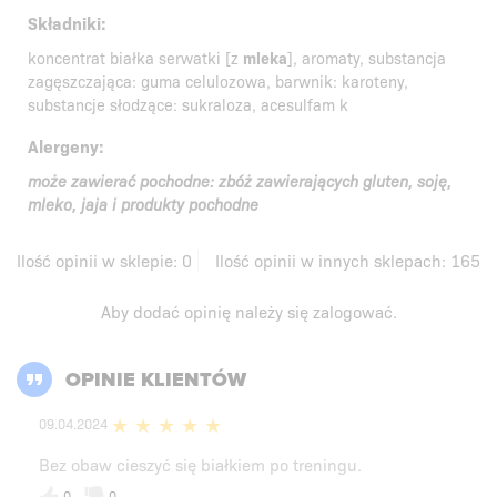
Składniki:
koncentrat białka serwatki [z
mleka
], aromaty, substancja
zagęszczająca: guma celulozowa, barwnik: karoteny,
substancje słodzące: sukraloza, acesulfam k
Alergeny:
może zawierać pochodne: zbóż zawierających gluten, soję,
mleko, jaja i produkty pochodne
Ilość opinii w sklepie:
0
Ilość opinii w innych sklepach:
165
Aby dodać opinię należy się
zalogować
.
OPINIE KLIENTÓW
09.04.2024
Bez obaw cieszyć się białkiem po treningu.
0
0