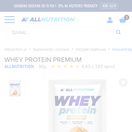
DARMOWA DOSTAWA OD 79 PLN I -15% NA WSZYSTKIE PRODUKTY!
KOD: ALL15
Allnutrition.pl
Suplementy i odżywki
Odżywki białkowe
Koncentrat
WHEY PROTEIN PREMIUM
ALLNUTRITION
30g
4,63 z 193 opinii