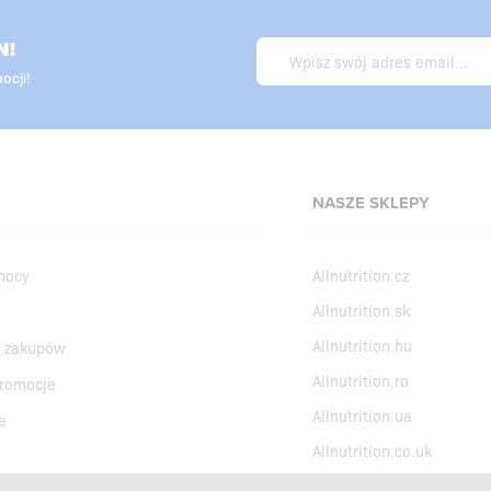
N!
ocji!
NASZE SKLEPY
mocy
Allnutrition.cz
Allnutrition.sk
Allnutrition.hu
 zakupów
Allnutrition.ro
promocje
Allnutrition.ua
e
Allnutrition.co.uk