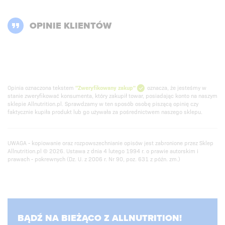
OPINIE KLIENTÓW
Opinia oznaczona tekstem
"Zweryfikowany zakup"
oznacza, że jesteśmy w
stanie zweryfikować konsumenta, który zakupił towar, posiadając konto na naszym
sklepie Allnutrition.pl. Sprawdzamy w ten sposób osobę piszącą opinię czy
faktycznie kupiła produkt lub go używała za pośrednictwem naszego sklepu.
UWAGA - kopiowanie oraz rozpowszechnianie opisów jest zabronione przez Sklep
Allnutrition.pl © 2026. Ustawa z dnia 4 lutego 1994 r. o prawie autorskim i
prawach - pokrewnych (Dz. U. z 2006 r. Nr 90, poz. 631 z późn. zm.)
BĄDŹ NA BIEŻĄCO Z ALLNUTRITION!