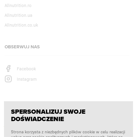
Allnutrition.ro
Allnutrition.ua
Allnutrition.co.uk
OBSERWUJ NAS
Facebook
Instagram
PŁATNOŚCI OBSŁUGUJĄ
SPERSONALIZUJ SWOJE
DOŚWIADCZENIE
Strona korzysta z niezbędnych plików cookie w celu realizacji
usług oraz cookie analitycznych i marketingowych, które są