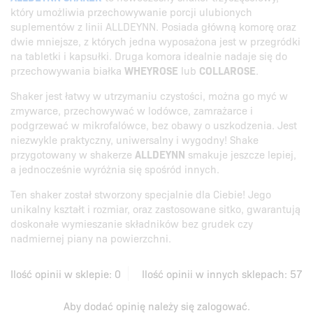
który umożliwia przechowywanie porcji ulubionych
suplementów z linii ALLDEYNN. Posiada główną komorę oraz
dwie mniejsze, z których jedna wyposażona jest w przegródki
na tabletki i kapsułki. Druga komora idealnie nadaje się do
przechowywania białka
WHEYROSE
lub
COLLAROSE
.
Shaker jest łatwy w utrzymaniu czystości, można go myć w
zmywarce, przechowywać w lodówce, zamrażarce i
podgrzewać w mikrofalówce, bez obawy o uszkodzenia. Jest
niezwykle praktyczny, uniwersalny i wygodny! Shake
przygotowany w shakerze
ALLDEYNN
smakuje jeszcze lepiej,
a jednocześnie wyróżnia się spośród innych.
Ten shaker został stworzony specjalnie dla Ciebie! Jego
unikalny kształt i rozmiar, oraz zastosowane sitko, gwarantują
doskonałe wymieszanie składników bez grudek czy
nadmiernej piany na powierzchni.
Ilość opinii w sklepie:
0
Ilość opinii w innych sklepach:
57
Aby dodać opinię należy się
zalogować
.