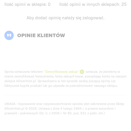
Ilość opinii w sklepie:
0
Ilość opinii w innych sklepach:
25
Aby dodać opinię należy się
zalogować
.
OPINIE KLIENTÓW
Opinia oznaczona tekstem
"Zweryfikowany zakup"
oznacza, że jesteśmy w
stanie zweryfikować konsumenta, który zakupił towar, posiadając konto na naszym
sklepie Allnutrition.pl. Sprawdzamy w ten sposób osobę piszącą opinię czy
faktycznie kupiła produkt lub go używała za pośrednictwem naszego sklepu.
UWAGA - kopiowanie oraz rozpowszechnianie opisów jest zabronione przez Sklep
Allnutrition.pl © 2026. Ustawa z dnia 4 lutego 1994 r. o prawie autorskim i
prawach - pokrewnych (Dz. U. z 2006 r. Nr 90, poz. 631 z późn. zm.)