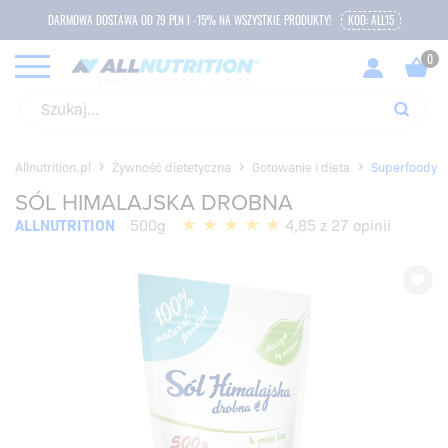
DARMOWA DOSTAWA OD 79 PLN I -15% NA WSZYSTKIE PRODUKTY!
KOD: ALL15
Allnutrition.pl
Żywność dietetyczna
Gotowanie i dieta
Superfoody
SÓL HIMALAJSKA DROBNA
ALLNUTRITION
500g
4,85 z 27 opinii