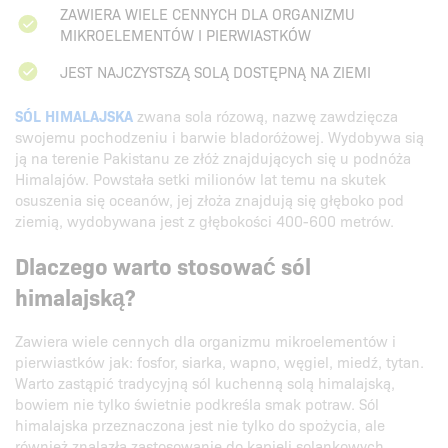
ZAWIERA WIELE CENNYCH DLA ORGANIZMU
MIKROELEMENTÓW I PIERWIASTKÓW
JEST NAJCZYSTSZĄ SOLĄ DOSTĘPNĄ NA ZIEMI
SÓL HIMALAJSKA
zwana sola rózową, nazwę zawdzięcza
swojemu pochodzeniu i barwie bladoróżowej. Wydobywa sią
ją na terenie Pakistanu ze złóż znajdujących się u podnóża
Himalajów. Powstała setki milionów lat temu na skutek
osuszenia się oceanów, jej złoża znajdują się głęboko pod
ziemią, wydobywana jest z głębokości 400-600 metrów.
Dlaczego warto stosować sól
himalajską?
Zawiera wiele cennych dla organizmu mikroelementów i
pierwiastków jak: fosfor, siarka, wapno, węgiel, miedź, tytan.
Warto zastąpić tradycyjną sól kuchenną solą himalajską,
bowiem nie tylko świetnie podkreśla smak potraw. Sól
himalajska przeznaczona jest nie tylko do spożycia, ale
również znalazła zastosowanie do kąpieli solankowych.