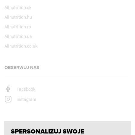
Allnutrition.sk
Allnutrition.hu
Allnutrition.ro
Allnutrition.ua
Allnutrition.co.uk
OBSERWUJ NAS
Facebook
Instagram
PŁATNOŚCI OBSŁUGUJĄ
SPERSONALIZUJ SWOJE