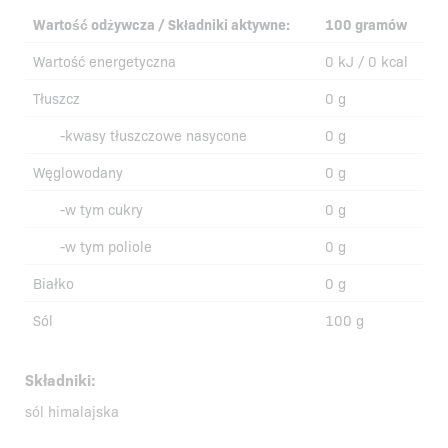
Wartość odżywcza / Składniki aktywne:
100 gramów
Wartość energetyczna
0 kJ / 0 kcal
Tłuszcz
0 g
-kwasy tłuszczowe nasycone
0 g
Węglowodany
0 g
-w tym cukry
0 g
-w tym poliole
0 g
Białko
0 g
Sól
100 g
Składniki:
sól himalajska