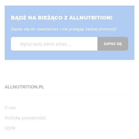
BĄDŹ NA BIEŻĄCO Z ALLNUTRITION!
Zapisz się do newslettera i nie przegap żadnej promocji!
ZAPISZ SIĘ
ALLNUTRITION.PL
O nas
Polityka prywatności
GDPR