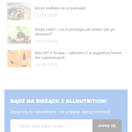
Grzyb maitake na co pomaga?
21/01/2026
Grzyb reishi – na co pomaga, jak działa i jak go
stosować?
12/01/2026
Kids VIT C Krople – witamina C w wygodnej formie
dla najmłodszych
18/06/2025
BĄDŹ NA BIEŻĄCO Z ALLNUTRITION!
Zapisz się do newslettera i nie przegap żadnej promocji!
ZAPISZ SIĘ