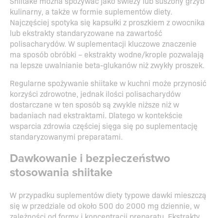
Shiitake można spożywać jako świeży lub suszony grzyb
kulinarny, a także w formie suplementów diety.
Najczęściej spotyka się kapsułki z proszkiem z owocnika
lub ekstrakty standaryzowane na zawartość
polisacharydów. W suplementacji kluczowe znaczenie
ma sposób obróbki – ekstrakty wodne/krople pozwalają
na lepsze uwalnianie beta-glukanów niż zwykły proszek.
Regularne spożywanie shiitake w kuchni może przynosić
korzyści zdrowotne, jednak ilości polisacharydów
dostarczane w ten sposób są zwykle niższe niż w
badaniach nad ekstraktami. Dlatego w kontekście
wsparcia zdrowia częściej sięga się po suplementację
standaryzowanymi preparatami.
Dawkowanie i bezpieczeństwo
stosowania shiitake
W przypadku suplementów diety typowe dawki mieszczą
się w przedziale od około 500 do 2000 mg dziennie, w
zależności od formy i koncentracji preparatu. Ekstrakty