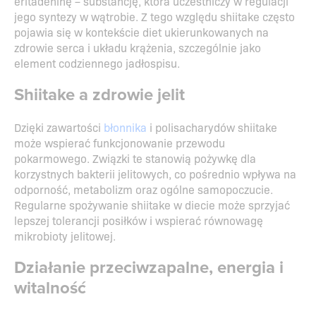
eritadeninę – substancję, która uczestniczy w regulacji
jego syntezy w wątrobie. Z tego względu shiitake często
pojawia się w kontekście diet ukierunkowanych na
zdrowie serca i układu krążenia, szczególnie jako
element codziennego jadłospisu.
Shiitake a zdrowie jelit
Dzięki zawartości
błonnika
i polisacharydów shiitake
może wspierać funkcjonowanie przewodu
pokarmowego. Związki te stanowią pożywkę dla
korzystnych bakterii jelitowych, co pośrednio wpływa na
odporność, metabolizm oraz ogólne samopoczucie.
Regularne spożywanie shiitake w diecie może sprzyjać
lepszej tolerancji posiłków i wspierać równowagę
mikrobioty jelitowej.
Działanie przeciwzapalne, energia i
witalność