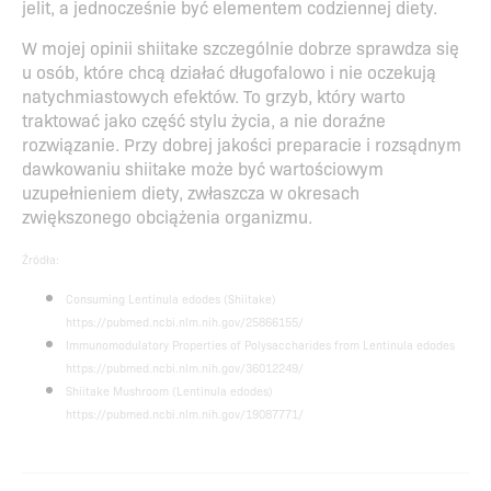
jelit, a jednocześnie być elementem codziennej diety.
W mojej opinii shiitake szczególnie dobrze sprawdza się
u osób, które chcą działać długofalowo i nie oczekują
natychmiastowych efektów. To grzyb, który warto
traktować jako część stylu życia, a nie doraźne
rozwiązanie. Przy dobrej jakości preparacie i rozsądnym
dawkowaniu shiitake może być wartościowym
uzupełnieniem diety, zwłaszcza w okresach
zwiększonego obciążenia organizmu.
Źródła:
Consuming Lentinula edodes (Shiitake)
https://pubmed.ncbi.nlm.nih.gov/25866155/
Immunomodulatory Properties of Polysaccharides from Lentinula edodes
https://pubmed.ncbi.nlm.nih.gov/36012249/
Shiitake Mushroom (Lentinula edodes)
https://pubmed.ncbi.nlm.nih.gov/19087771/