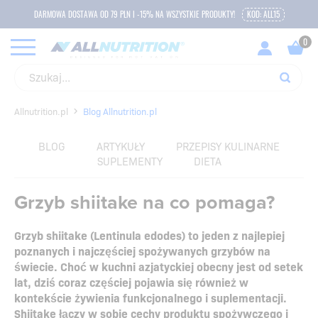
DARMOWA DOSTAWA OD 79 PLN I -15% NA WSZYSTKIE PRODUKTY!
KOD: ALL15
Allnutrition.pl
Blog Allnutrition.pl
BLOG
ARTYKUŁY
PRZEPISY KULINARNE
SUPLEMENTY
DIETA
Grzyb shiitake na co pomaga?
Grzyb shiitake (Lentinula edodes) to jeden z najlepiej
poznanych i najczęściej spożywanych grzybów na
świecie. Choć w kuchni azjatyckiej obecny jest od setek
lat, dziś coraz częściej pojawia się również w
kontekście żywienia funkcjonalnego i suplementacji.
Shiitake łączy w sobie cechy produktu spożywczego i