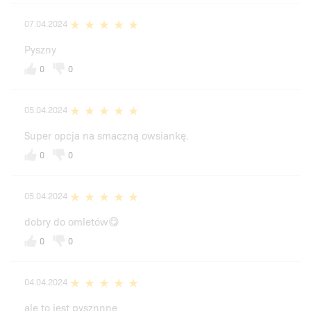
07.04.2024
Pyszny
0
0
05.04.2024
Super opcja na smaczną owsiankę.
0
0
05.04.2024
dobry do omletów😋
0
0
04.04.2024
ale to jest pysznnne