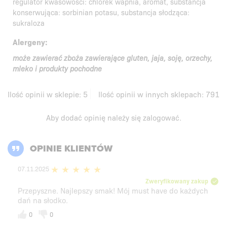
regulator kwasowości: chlorek wapnia, aromat, substancja
konserwująca: sorbinian potasu, substancja słodząca:
sukraloza
Alergeny:
może zawierać zboża zawierające gluten, jaja, soję, orzechy,
mleko i produkty pochodne
Ilość opinii w sklepie:
5
Ilość opinii w innych sklepach:
791
Aby dodać opinię należy się
zalogować
.
OPINIE KLIENTÓW
07.11.2025
Zweryfikowany zakup
Przepyszne. Najlepszy smak! Mój must have do każdych
dań na słodko.
0
0