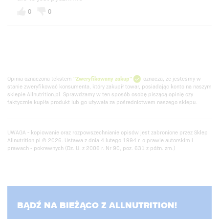
0
0
Opinia oznaczona tekstem
"Zweryfikowany zakup"
oznacza, że jesteśmy w
stanie zweryfikować konsumenta, który zakupił towar, posiadając konto na naszym
sklepie Allnutrition.pl. Sprawdzamy w ten sposób osobę piszącą opinię czy
faktycznie kupiła produkt lub go używała za pośrednictwem naszego sklepu.
UWAGA - kopiowanie oraz rozpowszechnianie opisów jest zabronione przez Sklep
Allnutrition.pl © 2026. Ustawa z dnia 4 lutego 1994 r. o prawie autorskim i
prawach - pokrewnych (Dz. U. z 2006 r. Nr 90, poz. 631 z późn. zm.)
BĄDŹ NA BIEŻĄCO Z ALLNUTRITION!