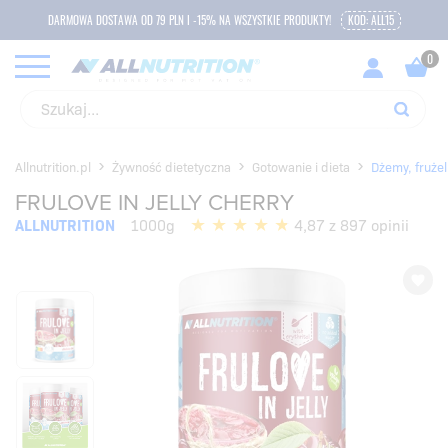
DARMOWA DOSTAWA OD 79 PLN I -15% NA WSZYSTKIE PRODUKTY!
KOD: ALL15
Allnutrition.pl
Żywność dietetyczna
Gotowanie i dieta
Dżemy, frużel
FRULOVE IN JELLY CHERRY
ALLNUTRITION
1000g
4,87 z 897 opinii