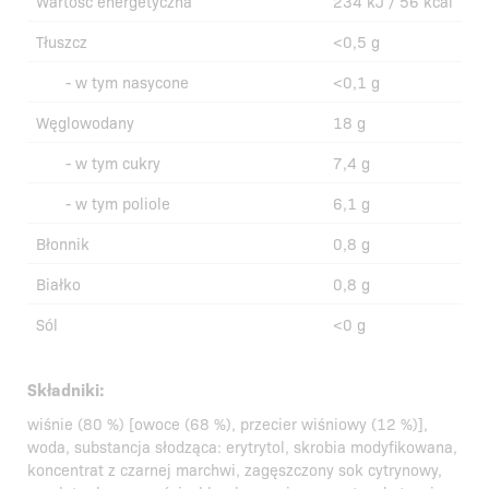
Wartość energetyczna
234 kJ / 56 kcal
Tłuszcz
<0,5 g
- w tym nasycone
<0,1 g
Węglowodany
18 g
- w tym cukry
7,4 g
- w tym poliole
6,1 g
Błonnik
0,8 g
Białko
0,8 g
Sól
<0 g
Składniki:
wiśnie (80 %) [owoce (68 %), przecier wiśniowy (12 %)],
woda, substancja słodząca: erytrytol, skrobia modyfikowana,
koncentrat z czarnej marchwi, zagęszczony sok cytrynowy,