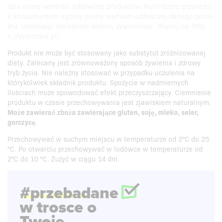
dzie oceny wartości odżywczej produktów. Nutri-Score przekazuj
e konsumentom ogólną ocenę wartości odżywczej danego produ
ktu, ułatwiając świadome wybory żywieniowe. Więcej na: http
s://systemns.pl/
Produkt nie może być stosowany jako substytut zróżnicowanej
diety. Zalecany jest zrównoważony sposób żywienia i zdrowy
tryb życia. Nie należny stosować w przypadku uczulenia na
którykolwiek składnik produktu. Spożycie w nadmiernych
ilościach może spowodować efekt przeczyszczający. Ciemnienie
produktu w czasie przechowywania jest zjawiskiem naturalnym.
Może zawierać zboża zawierające gluten, soję, mleko, seler,
gorczycę
.
Przechowywać w suchym miejscu w temperaturze od 2°C do 25
°C. Po otwarciu przechowywać w lodówce w temperaturze od
2°C do 10 °C. Zużyć w ciągu 14 dni.
#przebadane
w trosce o
Twoje