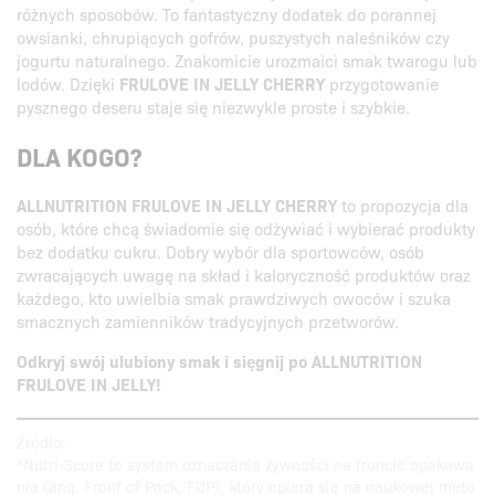
różnych sposobów. To fantastyczny dodatek do porannej
owsianki, chrupiących gofrów, puszystych naleśników czy
jogurtu naturalnego. Znakomicie urozmaici smak twarogu lub
lodów. Dzięki
FRULOVE IN JELLY CHERRY
przygotowanie
pysznego deseru staje się niezwykle proste i szybkie.
DLA KOGO?
ALLNUTRITION FRULOVE IN JELLY CHERRY
to propozycja dla
osób, które chcą świadomie się odżywiać i wybierać produkty
bez dodatku cukru. Dobry wybór dla sportowców, osób
zwracających uwagę na skład i kaloryczność produktów oraz
każdego, kto uwielbia smak prawdziwych owoców i szuka
smacznych zamienników tradycyjnych przetworów.
Odkryj swój ulubiony smak i sięgnij po ALLNUTRITION
FRULOVE IN JELLY!
Źródło:
*Nutri-Score to system oznaczania żywności na froncie opakowa
nia (ang. Front of Pack, FOP), który opiera się na naukowej meto