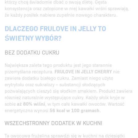
którzy chcą świadomie dbać o swoją dietę. Gęsta
konsystencja oraz zatopione w niej kawałki wiśni sprawiają,
że każdy posiłek nabiera zupełnie nowego charakteru.
DLACZEGO FRULOVE IN JELLY TO
ŚWIETNY WYBÓR?
BEZ DODATKU CUKRU
Największa zaleta tego produktu jest jego starannie
przemyślana receptura.
FRULOVE IN JELLY CHERRY
nie
zawiera dodatku białego cukru. Zamiast niego użyto
erytrytolu oraz sukralozy – substancji słodzących
pozwalających cieszyć się słodkim smakiem. Produkt zawiera
również naturalnie występujące cukry. Każdy słoik kryje w
sobie
aż 80% wiśni
, w tym całe kawałki owoców. Wartość
energetyczna wynosi
56 kcal w 100 gramach
.
WSZECHSTRONNY DODATEK W KUCHNI
Ta owocowa frużelina sprawdzi się w kuchni na dziesiątki