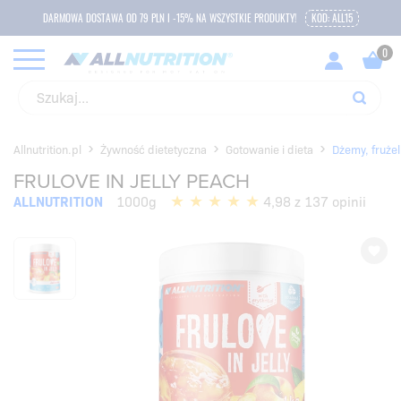
DARMOWA DOSTAWA OD 79 PLN I -15% NA WSZYSTKIE PRODUKTY!
KOD: ALL15
Allnutrition.pl
Żywność dietetyczna
Gotowanie i dieta
Dżemy, frużel
FRULOVE IN JELLY PEACH
ALLNUTRITION
1000g
4,98 z 137 opinii