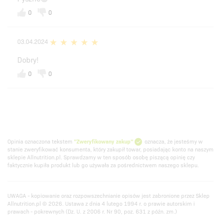
0
0
03.04.2024
Dobry!
0
0
Opinia oznaczona tekstem
"Zweryfikowany zakup"
oznacza, że jesteśmy w
stanie zweryfikować konsumenta, który zakupił towar, posiadając konto na naszym
sklepie Allnutrition.pl. Sprawdzamy w ten sposób osobę piszącą opinię czy
faktycznie kupiła produkt lub go używała za pośrednictwem naszego sklepu.
UWAGA - kopiowanie oraz rozpowszechnianie opisów jest zabronione przez Sklep
Allnutrition.pl © 2026. Ustawa z dnia 4 lutego 1994 r. o prawie autorskim i
prawach - pokrewnych (Dz. U. z 2006 r. Nr 90, poz. 631 z późn. zm.)