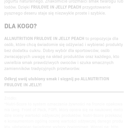
jogurtu naturalnego. Znakomicie urozmaici smak twarogu lub
lodów. Dzięki
FRULOVE IN JELLY PEACH
przygotowanie
pysznego deseru staje się niezwykle proste i szybkie.
DLA KOGO?
ALLNUTRITION FRULOVE IN JELLY PEACH
to propozycja dla
osób, które chcą świadomie się odżywiać i wybierać produkty
bez dodatku cukru. Dobry wybór dla sportowców, osób
zwracających uwagę na skład produktów oraz każdego, kto
uwielbia smak prawdziwych owoców i szuka smacznych
zamienników tradycyjnych przetworów.
Odkryj swój ulubiony smak i sięgnij po ALLNUTRITION
FRULOVE IN JELLY!
Źródło:
*Nutri-Score to system oznaczania żywności na froncie opakowa
nia (ang. Front of Pack, FOP), który opiera się na naukowej meto
dzie oceny wartości odżywczej produktów. Nutri-Score przekazuj
e konsumentom ogólną ocenę wartości odżywczej danego produ
ktu, ułatwiając świadome wybory żywieniowe. Więcej na: http