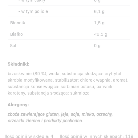
- w tym poliole
6,1 g
Błonnik
1,5 g
Białko
<0,5 g
Sól
0 g
Składniki:
brzoskwinie (80 %), woda, substancja słodząca: erytrytol,
skrobia modyfikowana, stabilizator: chlorek wapnia, aromat,
substancja konserwująca: sorbinian potasu, barwnik:
karoteny, substancja słodząca: sukraloza
Alergeny:
zboża zawierające gluten, jaja, soja, mleko, orzechy,
orzeszki ziemne i produkty pochodne.
Ilość opinii w sklepie:
4
Ilość opinii w innych sklepach:
119