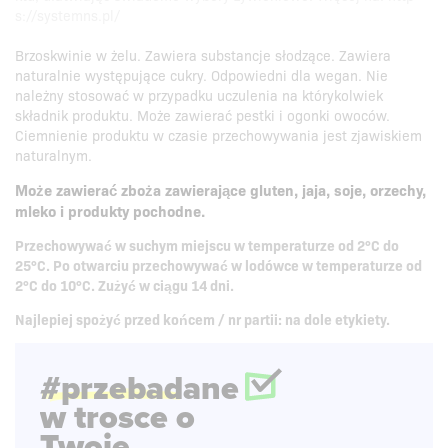
s://systemns.pl/
Brzoskwinie w żelu. Zawiera substancje słodzące. Zawiera
naturalnie występujące cukry. Odpowiedni dla wegan. Nie
należny stosować w przypadku uczulenia na którykolwiek
składnik produktu. Może zawierać pestki i ogonki owoców.
Ciemnienie produktu w czasie przechowywania jest zjawiskiem
naturalnym.
Może zawierać
zboża zawierające gluten, jaja, soje, orzechy,
mleko
i produkty pochodne.
Przechowywać w suchym miejscu w temperaturze od 2°C do
25°C. Po otwarciu przechowywać w lodówce w temperaturze od
2°C do 10°C. Zużyć w ciągu 14 dni.
Najlepiej spożyć przed końcem / nr partii: na dole etykiety.
#przebadane
w trosce o
Twoje