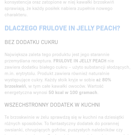
konsystencja oraz zatopione w niej kawałki brzoskwiń
sprawiają, że każdy posiłek nabiera zupełnie nowego
charakteru.
DLACZEGO FRULOVE IN JELLY PEACH?
BEZ DODATKU CUKRU
Największa zaleta tego produktu jest jego starannie
przemyślana receptura.
FRULOVE IN JELLY PEACH
nie
zawiera dodatku białego cukru – użyto substancji słodzących,
m.in. erytrytolu. Produkt zawiera również naturalnie
występujące cukry. Każdy słoik kryje w sobie
aż 80%
brzoskwiń
, w tym całe kawałki owoców. Wartość
energetyczna wynosi
50 kcal w 100 gramach
.
WSZECHSTRONNY DODATEK W KUCHNI
Te brzoskwinie w żelu sprawdzą się w kuchni na dziesiątki
różnych sposobów. To fantastyczny dodatek do porannej
owsianki, chrupiących gofrów, puszystych naleśników czy