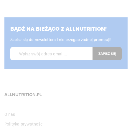
BĄDŹ NA BIEŻĄCO Z ALLNUTRITION!
Zapisz się do newslettera i nie przegap żadnej promocji!
ZAPISZ SIĘ
ALLNUTRITION.PL
O nas
Polityka prywatności