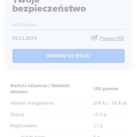
bezpieczeństwo
DATA BADANIA
25.01.2024
Pobierz PDF
DOWIEDZ SIĘ WIĘCEJ
Wartość odżywcza / Składniki
100 gramów
aktywne:
Wartość energetyczna
209 kJ / 50 kcal
Tłuszcz
<0,5 g
Węglowodany
17 g
- w tym cukry
6 g