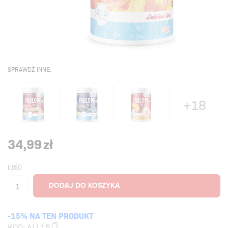
SPRAWDŹ INNE:
+18
34,99
zł
ILOŚĆ:
-15% NA TEN PRODUKT
KOD:
ALL15