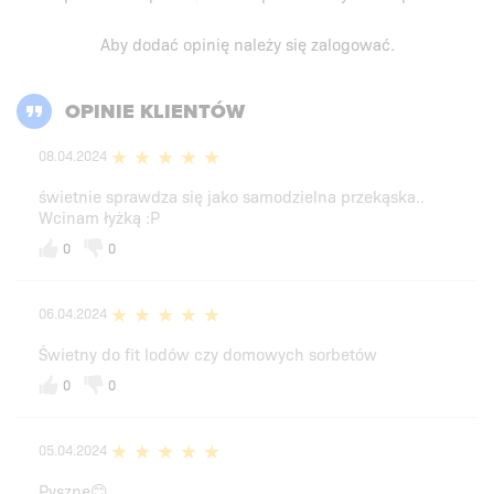
Aby dodać opinię należy się
zalogować
.
OPINIE KLIENTÓW
08.04.2024
świetnie sprawdza się jako samodzielna przekąska..
Wcinam łyżką :P
0
0
06.04.2024
Świetny do fit lodów czy domowych sorbetów
0
0
05.04.2024
Pyszne😊