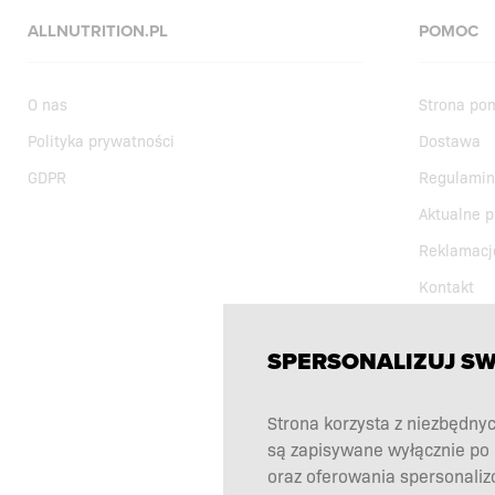
ALLNUTRITION.PL
POMOC
O nas
Strona po
Polityka prywatności
Dostawa
GDPR
Regulamin
Aktualne 
Reklamacj
Kontakt
SPERSONALIZUJ S
Strona korzysta z niezbędnyc
są zapisywane wyłącznie po 
oraz oferowania spersonaliz