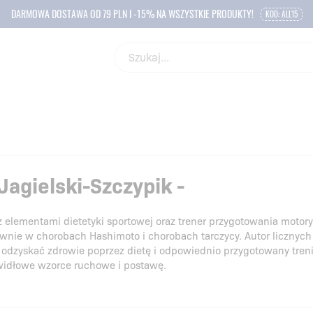
DARMOWA DOSTAWA OD 79 PLN I -15% NA WSZYSTKIE PRODUKTY!
KOD: ALL15
agielski-Szczypik -
 z elementami dietetyki sportowej oraz trener przygotowania motor
nie w chorobach Hashimoto i chorobach tarczycy. Autor licznych 
zyskać zdrowie poprzez dietę i odpowiednio przygotowany trenin
idłowe wzorce ruchowe i postawę.