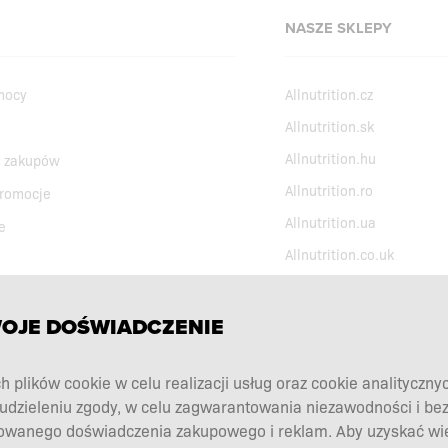
NASZE SKLEPY
mocy
Allnutrition.cz
Allnutrition.sk
Allnutrition.hu
 zakupów
Allnutrition.ro
promocje
Allnutrition.ua
e
Allnutrition.co.uk
WOJE DOŚWIADCZENIE
h plików cookie w celu realizacji usług oraz cookie analityczny
udzieleniu zgody, w celu zagwarantowania niezawodności i be
owanego doświadczenia zakupowego i reklam. Aby uzyskać więc