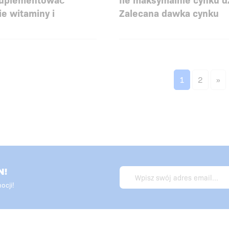
ie witaminy i
Zalecana dawka cynku
1
2
»
N!
ocji!