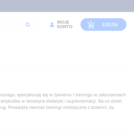
MOJE
0,00
PLN
KONTO
ycznego, specjalizuję się w żywieniu i treningu w zaburzeniach
artykułów w tematyce dietetyki i suplementacji. Na co dzień
g. Prowadzę również treningi motoryczne z dziećmi, by