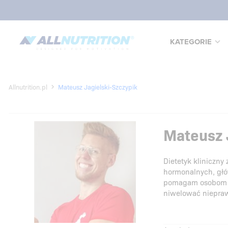
KATEGORIE
Allnutrition.pl
Mateusz Jagielski-Szczypik
Mateusz J
Dietetyk kliniczny
hormonalnych, głów
pomagam osobom od
niwelować niepraw