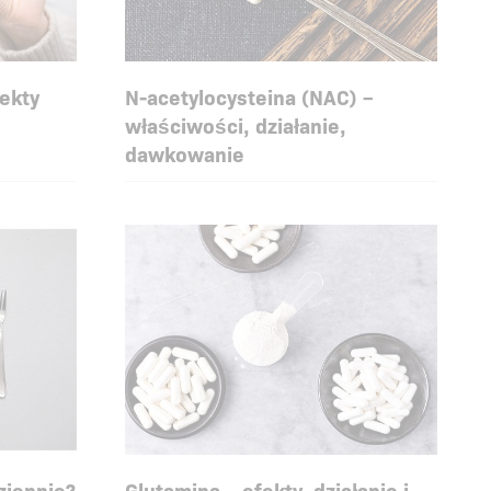
fekty
N-acetylocysteina (NAC) –
właściwości, działanie,
dawkowanie
ziennie?
Glutamina – efekty, działanie i