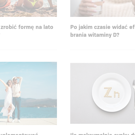
zrobić formę na lato
Po jakim czasie widać e
?
brania witaminy D?
suplementować
Ile maksymalnie cynku d