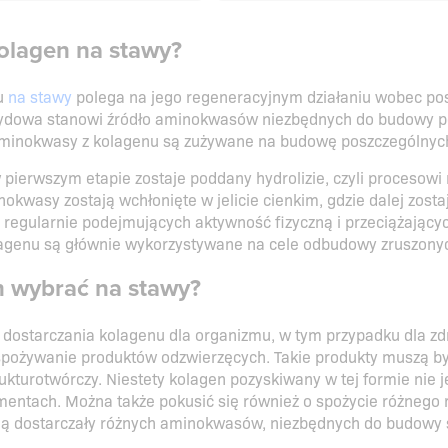
kolagen na stawy?
nu
na stawy
polega na jego regeneracyjnym działaniu wobec po
ptydowa stanowi źródło aminokwasów niezbędnych do budowy p
inokwasy z kolagenu są zużywane na budowę poszczególnych st
 pierwszym etapie zostaje poddany hydrolizie, czyli procesowi
okwasy zostają wchłonięte w jelicie cienkim, gdzie dalej zost
regularnie podejmujących aktywność fizyczną i przeciążający
agenu są głównie wykorzystywane na cele odbudowy zruszonyc
n wybrać na stawy?
y dostarczania kolagenu dla organizmu, w tym przypadku dla z
pożywanie produktów odzwierzęcych. Takie produkty muszą być
ukturotwórczy. Niestety kolagen pozyskiwany w tej formie nie j
entach. Można także pokusić się również o spożycie różnego ro
ą dostarczały różnych aminokwasów, niezbędnych do budowy s