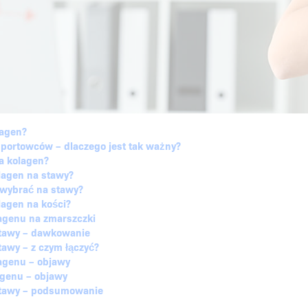
lagen?
sportowców – dlaczego jest tak ważny?
a kolagen?
olagen na stawy?
 wybrać na stawy?
lagen na kości?
lagenu na zmarszczki
stawy – dawkowanie
tawy – z czym łączyć?
agenu – objawy
genu – objawy
stawy – podsumowanie