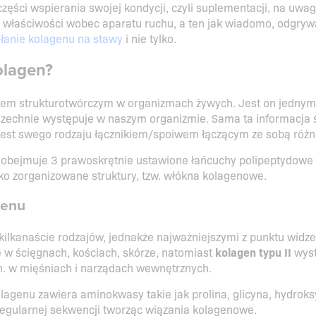
części wspierania swojej kondycji, czyli suplementacji, na uwa
 właściwości wobec aparatu ruchu, a ten jak wiadomo, odgrywa
ałanie kolagenu na stawy
i nie tylko.
olagen?
kiem strukturotwórczym w organizmach żywych. Jest on jednym
szechnie występuje w naszym organizmie. Sama ta informacja 
jest swego rodzaju łącznikiem/spoiwem łączącym ze sobą róż
bejmuje 3 prawoskrętnie ustawione łańcuchy polipeptydowe łą
ko zorganizowane struktury, tzw. włókna kolagenowe.
genu
 kilkanaście rodzajów, jednakże najważniejszymi z punktu widzen
 w ścięgnach, kościach, skórze, natomiast
kolagen typu II
wyst
n. w mięśniach i narządach wewnętrznych.
agenu zawiera aminokwasy takie jak prolina, glicyna, hydroksy
regularnej sekwencji tworząc wiązania kolagenowe.