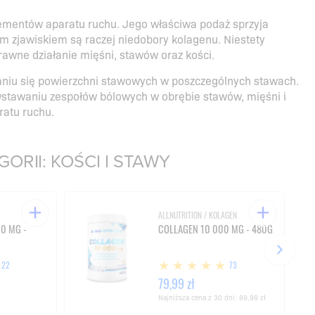
elementów aparatu ruchu. Jego właściwa podaż sprzyja
ym zjawiskiem są raczej niedobory kolagenu. Niestety
awne działanie mięśni, stawów oraz kości.
aniu się powierzchni stawowych w poszczególnych stawach.
wstawaniu zespołów bólowych w obrębie stawów, mięśni i
ratu ruchu.
RII: KOŚCI I STAWY
ALLNUTRITION / KOLAGEN
0 MG -
COLLAGEN 10 000 MG - 480G
22
73
79,99 zł
Najniższa cena z 30 dni:
89,99 zł