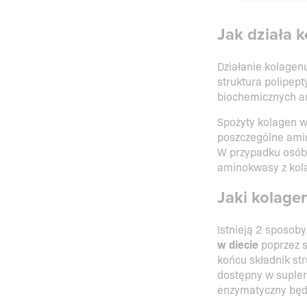
Jak działa 
Działanie kolage
struktura polipe
biochemicznych am
Spożyty kolagen w
poszczególne amin
W przypadku osób 
aminokwasy z kol
Jaki kolage
Istnieją 2 sposob
w diecie
poprzez s
końcu składnik str
dostępny w suplem
enzymatyczny będ