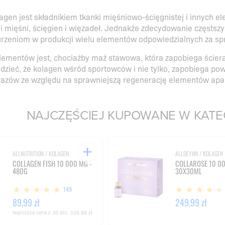
lagen jest składnikiem tkanki mięśniowo-ścięgnistej i innych 
ji mięśni, ścięgien i więzadeł. Jednakże zdecydowanie częstsz
urzeniom w produkcji wielu elementów odpowiedzialnych za spr
lementów jest, chociażby maź stawowa, która zapobiega ścier
zieć, że kolagen wśród sportowców i nie tylko, zapobiega po
razów ze względu na sprawniejszą regenerację elementów apa
NAJCZĘŚCIEJ KUPOWANE W KATEGO
ALLNUTRITION / KOLAGEN
ALLDEYNN / KOLAGEN
COLLAGEN FISH 10 000 MG -
COLLAROSE 10 00
480G
30X30ML
149
89,99 zł
249,99 zł
Najniższa cena z 30 dni:
109,99 zł