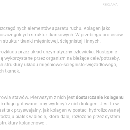
REKLAMA
szczególnych elementów aparatu ruchu. Kolagen jako
oszczególnych struktur tkankowych. W przebiegu procesów
ruktur tkanki mięśniowej, ścięgnistej i innych.
 rozkładu przez układ enzymatyczny człowieka. Następnie
ają wykorzystane przez organizm na bieżące cele/potrzeby.
ch struktury układu mięśniowo-ściegnisto-więzadłowego,
h tkanek.
drowia stawów. Pierwszym z nich jest
dostarczanie kolagenu
 długo gotowane, aby wydobyć z nich kolagen. Jest to w
est tak przyswajalny, jak kolagen w postaci hydrolizowanej
dzaju białek w diecie, które dalej rozłożone przez system
truktury kolagenowej.