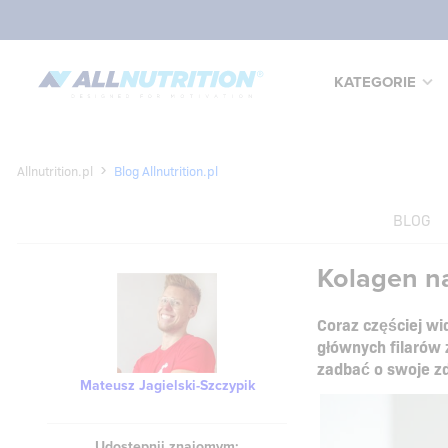
KATEGORIE
Allnutrition.pl
Blog Allnutrition.pl
BLOG
Kolagen na
Coraz częściej w
głównych filarów 
zadbać o swoje zd
Mateusz Jagielski-Szczypik
Udostępnij znajomym: