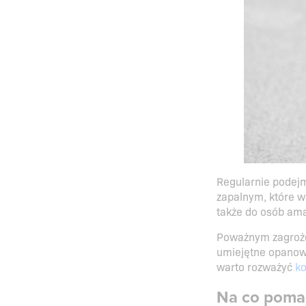
Regularnie podejm
zapalnym, które w
także do osób ama
Poważnym zagrożen
umiejętne opanowa
warto rozważyć
k
Na co poma