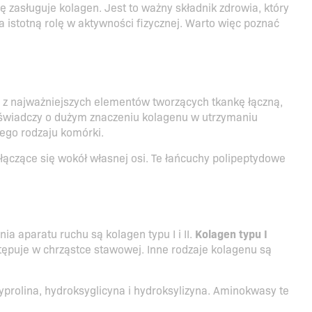
gę zasługuje kolagen. Jest to ważny składnik zdrowia, który
 istotną rolę w aktywności fizycznej. Warto więc poznać
 z najważniejszych elementów tworzących tkankę łączną,
świadczy o dużym znaczeniu kolagenu w utrzymaniu
nego rodzaju komórki.
czące się wokół własnej osi. Te łańcuchy polipeptydowe
ia aparatu ruchu są kolagen typu I i II.
Kolagen typu I
ępuje w chrząstce stawowej. Inne rodzaje kolagenu są
prolina, hydroksyglicyna i hydroksylizyna. Aminokwasy te