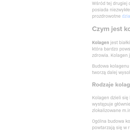
Wśród tej drugiej 
posiada niezwykłe
prozdrowotne
dzi
Czym jest k
Kolagen
jest biał
która bardzo pow
zdrowia. Kolagen 
Budowa kolagenu o
tworzą dalej wyso
Rodzaje kola
Kolagen dzieli się
występuje głównie
zlokalizowane m.i
Ogólna budowa kol
powtarzają się w 